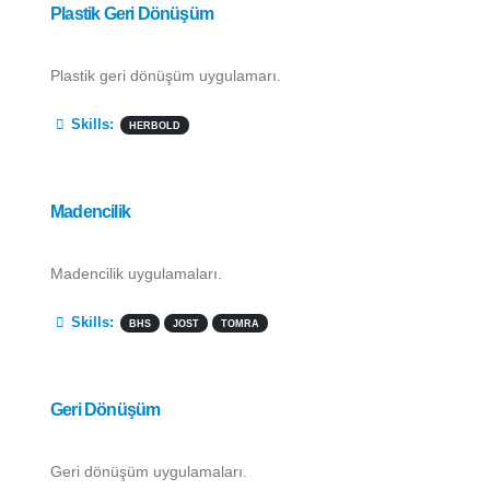
Plastik Geri Dönüşüm
Plastik geri dönüşüm uygulamarı.
More Information
Skills:
HERBOLD
Madencilik
Madencilik uygulamaları.
More Information
Skills:
BHS
JOST
TOMRA
Geri Dönüşüm
Geri dönüşüm uygulamaları.