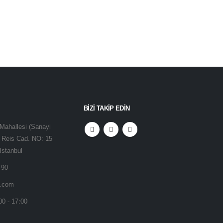
BİZİ TAKİP EDİN
Mahallesi (Sanayi
r Reis Cad. NO: 15
Istanbul
 90
a.com
00 - 17:00