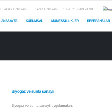
Gizlilik Politikası
Çerez Politikası
+90 216 909 24 90
ANASAYFA
KURUMSAL
MÜMESSİLLİKLER
REFERANSLAR
Biyogaz ve sunta sanayii
Biyogaz ve sunta sanayii uygulamaları.