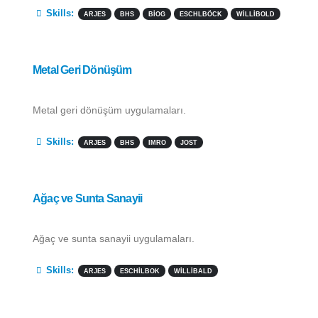
More Information
Skills:
ARJES
BHS
BIOG
ESCHLBÖCK
WILLIBOLD
Metal Geri Dönüşüm
Metal geri dönüşüm uygulamaları.
More Information
Skills:
ARJES
BHS
IMRO
JOST
Ağaç ve Sunta Sanayii
Ağaç ve sunta sanayii uygulamaları.
More Information
Skills:
ARJES
ESCHILBOK
WILLIBALD